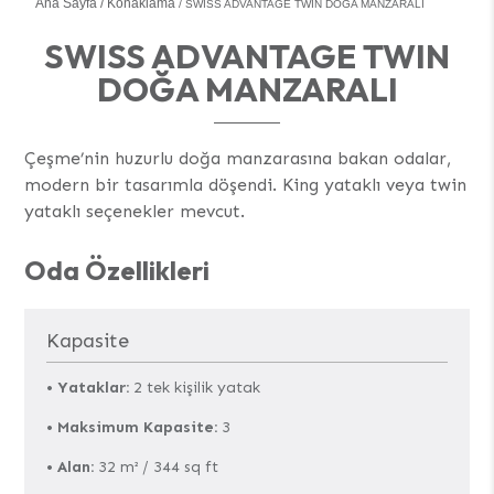
Ana Sayfa
Konaklama
SWISS ADVANTAGE TWIN DOĞA MANZARALI
SWISS ADVANTAGE TWIN
DOĞA MANZARALI
Çeşme’nin huzurlu doğa manzarasına bakan odalar,
modern bir tasarımla döşendi. King yataklı veya twin
yataklı seçenekler mevcut.
Oda Özellikleri
Kapasite
•
Yataklar:
2 tek kişilik yatak
•
Maksimum Kapasite:
3
•
Alan:
32 m² / 344 sq ft