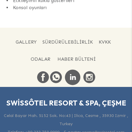
Etkileşimli kukla gösterileri
Konsol oyunları
GALLERY
SÜRDÜRÜLEBILIRLIK
KVKK
ODALAR
HABER BÜLTENI
SWISSÔTEL RESORT & SPA, ÇEŞME
Celal Bayar Mah. 5152 Sok. No:43 | Ilica, Cesme , 35930 Izmir ,
Turkey