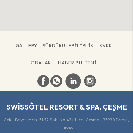
GALLERY
SÜRDÜRÜLEBILIRLIK
KVKK
ODALAR
HABER BÜLTENI
SWISSÔTEL RESORT & SPA, ÇEŞME
Celal Bayar Mah. 5152 Sok. No:43 | Ilica, Cesme , 35930 Izmir ,
Turkey