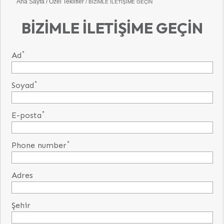
Ana Sayfa
Özel Teklifler
BIZIMLE İLETIŞIME GEÇIN
BIZIMLE İLETIŞIME GEÇIN
*
Ad
*
Soyad
*
E-posta
*
Phone number
Adres
Şehir